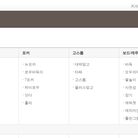
PC
포커
고스톱
보드/캐
뉴포커
대박맞고
바둑
로우바둑이
타짜
모두의
7포커
고스톱
윷놀이
하이로우
플러스맞고
사천성
섯다
장기
훌라
캐릭챗
캐치마
틀린그