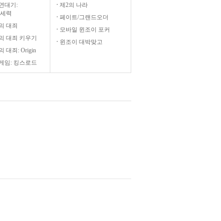
연대기:
제2의 나라
 세력
페이트/그랜드오더
의 대죄
모바일 윈조이 포커
의 대죄 키우기
윈조이 대박맞고
 대죄: Origin
게임: 킹스로드