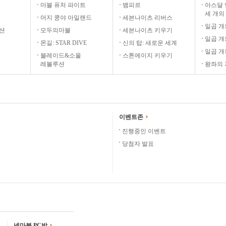
마블 퓨처 파이트
뱀피르
아스달 
세 개의
머지 쿵야 아일랜드
세븐나이츠 리버스
일곱 개
션
모두의마블
세븐나이츠 키우기
일곱 개
몬길: STAR DIVE
신의 탑: 새로운 세계
일곱 개의
블레이드&소울
스톤에이지 키우기
레볼루션
왕좌의 
이벤트존
진행중인 이벤트
당첨자 발표
넷마블 PC방