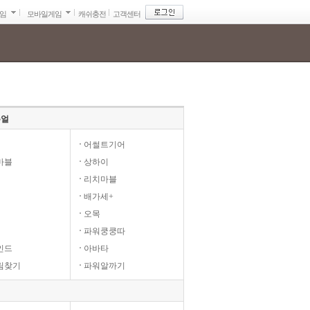
게임
모바일게임
캐쉬충전
고객센터
주얼
어썰트기어
마블
상하이
리치마블
배가세+
오목
파워쿵쿵따
인드
아바타
림찾기
파워알까기