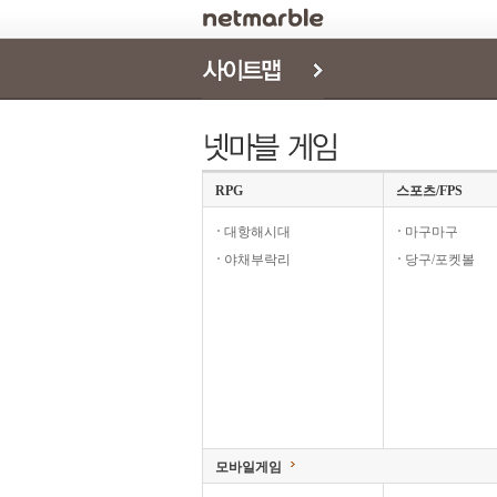
로그인
RPG
스포츠/FPS
대항해시대
마구마구
야채부락리
당구/포켓볼
모바일게임