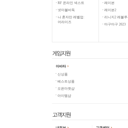
RF 온라인 넥스트
레이븐
넷마블바둑
레이븐2
나 혼자만 레벨업:
리니지2 레볼루
어라이즈
마구마구 2023
아바타
신상품
베스트상품
오픈마켓샵
아이템샵
내정보
고객센터